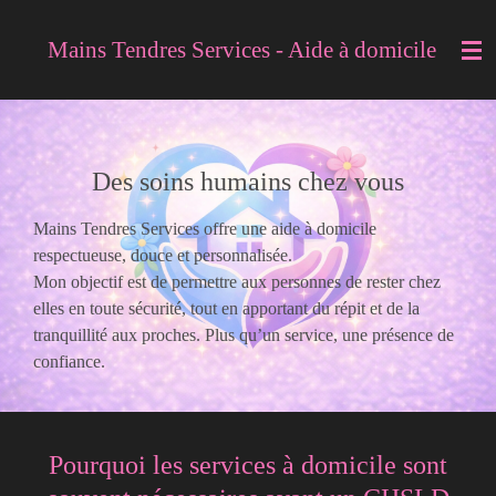
Passer
Mains Tendres Services - Aide à domicile
au
contenu
principal
Des soins humains chez vous
Mains Tendres Services offre une aide à domicile
respectueuse, douce et personnalisée.
Mon objectif est de permettre aux personnes de rester chez
elles en toute sécurité, tout en apportant du répit et de la
tranquillité aux proches. Plus qu’un service, une présence de
confiance.
Pourquoi les services à domicile sont